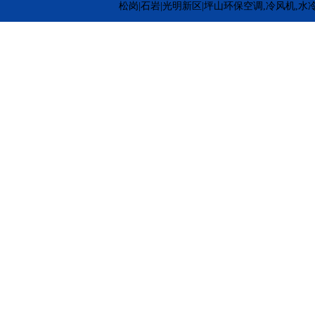
松岗|石岩|光明新区|坪山环保空调,冷风机