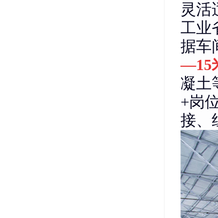
灵活
工业
据车
—1
凝土
+岗
接、