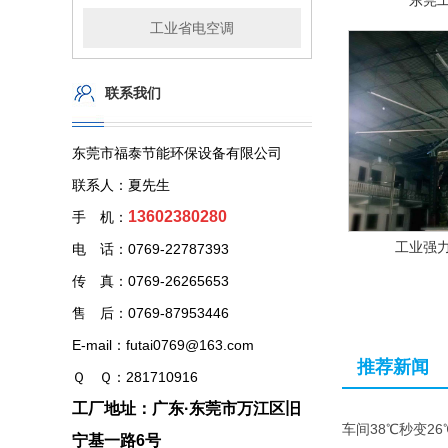
东莞
工业省电空调
联系我们
东莞市福泰节能环保设备有限公司
联系人：夏先生
13602380280
手 机：
工业强
电 话：0769-22787393
传 真：0769-26265653
售 后：0769-87953446
E-mail：futai0769@163.com
推荐新闻
Ｑ Ｑ：281710916
工厂地址：广东·东莞市万江区旧
车间38℃秒变2
宁基一路6号