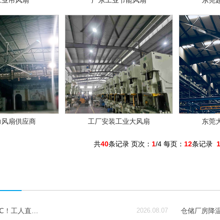
工业吊风扇
广东工业节能风扇
东莞
力风扇供应商
工厂安装工业大风扇
东莞
共
40
条记录 页次：
1
/4 每页：
12
条记录
6℃！工人直…
2026.08.07
仓储厂房降