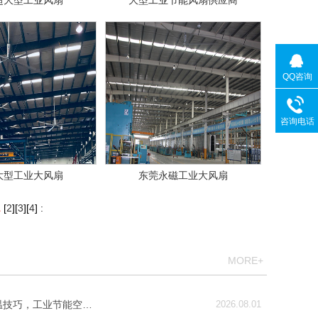
超大型工业风扇
大型工业节能风扇供应商
QQ咨询
咨询电话
大型工业大风扇
东莞永磁工业大风扇
1
[
2
][
3
][
4
]
:
MORE+
温技巧，工业节能空…
2026.08.01