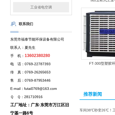
5匹立柜式工业
工业省电空调
联系我们
东莞市福泰节能环保设备有限公司
联系人：夏先生
13602380280
手 机：
FT-300型塑
电 话：0769-22787393
传 真：0769-26265653
售 后：0769-87953446
E-mail：futai0769@163.com
推荐新闻
Ｑ Ｑ：281710916
工厂地址：广东·东莞市万江区旧
车间38℃秒变26℃！
宁基一路6号