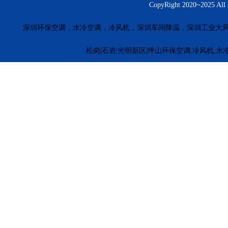
CopyRight 2020~20
深圳环保空调，水冷空调，冷风机，深圳车间降温，深圳工业大
松岗|石岩|光明新区|坪山环保空调,冷风机