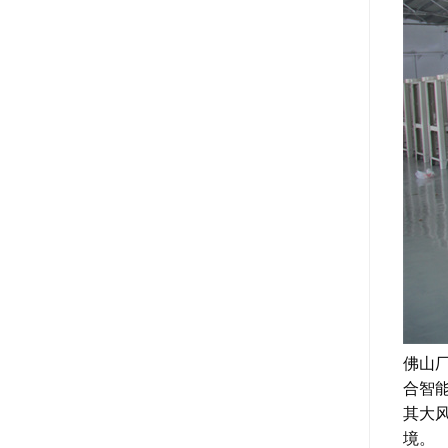
佛山
合智
其大
境。