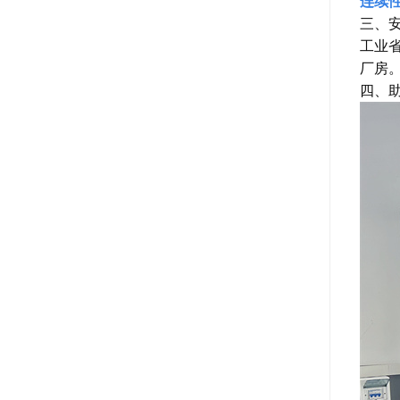
连续
三、
工业
厂房
四、