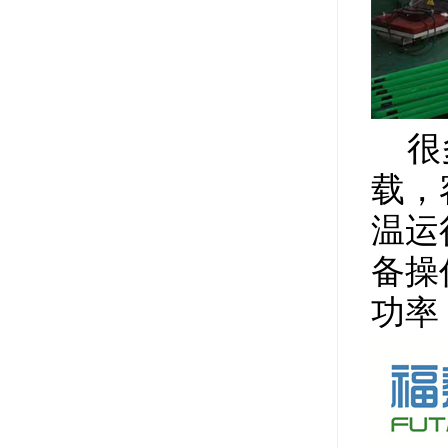
很
载，
温运
备操
功率