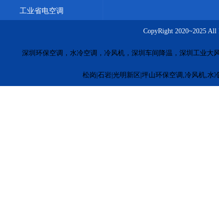
工业省电空调
CopyRight 2020~20
深圳环保空调，水冷空调，冷风机，深圳车间降温，深圳工业大
松岗|石岩|光明新区|坪山环保空调,冷风机