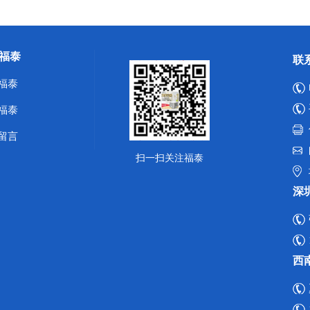
福泰
联
福泰
福泰
留言
扫一扫关注福泰
深
西