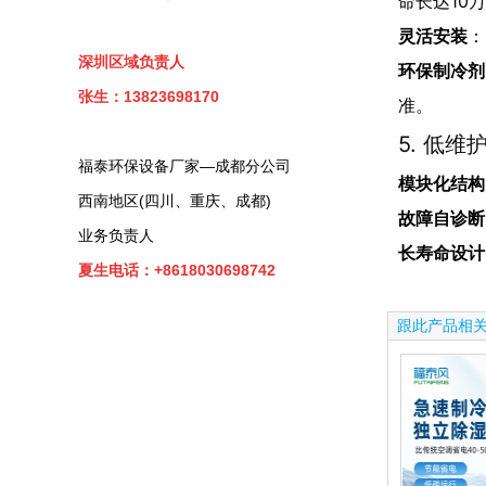
命长达10
灵活安装
：
深圳区域负责人
环保制冷剂
张生：13823698170
准。
5. 低维
福泰环保设备厂家—成都分公司
模块化结构
西南地区(四川、重庆、成都)
故障自诊断
业务负责人
长寿命设计
夏生电话：+8618030698742
跟此产品相