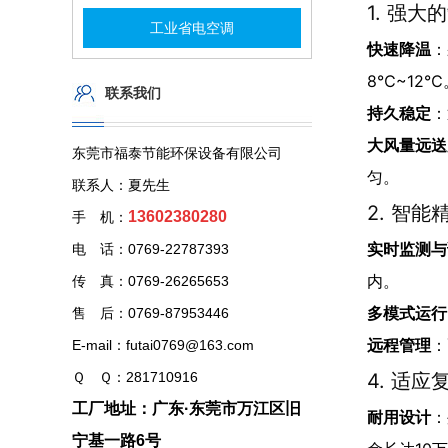
1. 强大
工业省电空调
快速降温
：
8℃~12℃
联系我们
持久稳定
：
大风量远送
东莞市福泰节能环保设备有限公司
匀。
联系人：夏先生
2. 智能
13602380280
手 机：
实时监测与
电 话：0769-22787393
内。
传 真：0769-26265653
多模式运行
售 后：0769-87953446
远程管理
：
E-mail：futai0769@163.com
Ｑ Ｑ：281710916
4. 适
工厂地址：广东·东莞市万江区旧
耐用设计
：
宁基一路6号