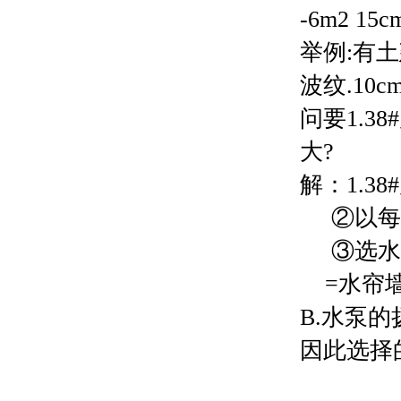
-6m2 1
举例:有土建
波纹.10
问要1.
大
?
解：1.38#
②以每台
③
选水
=
水帘墙
B.
水泵的扬
因此选择的