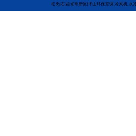
松岗|石岩|光明新区|坪山环保空调,冷风机