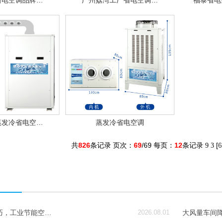
省电空调品牌…
广州荔湾工厂省电空调…
福泰省电
蒸发冷省电空…
蒸发冷省电空调
共
826
条记录 页次：
69
/69 每页：
12
条记录
[
6
9
3
巧，工业节能空…
2026.08.01
大风量车间