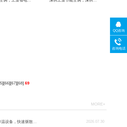
空调，工业省电…
深圳工业节能空调，深圳…
QQ咨询
咨询电话
5
][
66
][
67
][
68
]
69
MORE+
降温设备，快速驱散…
2026.07.30