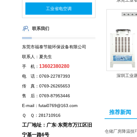
东莞工业
工业省电空调
联系我们
东莞市福泰节能环保设备有限公司
联系人：夏先生
13602380280
手 机：
深圳工业
电 话：0769-22787393
传 真：0769-26265653
售 后：0769-87953446
E-mail：futai0769@163.com
推荐新闻
Ｑ Ｑ：281710916
工厂地址：广东·东莞市万江区旧
仓储厂房降温技
宁基一路6号